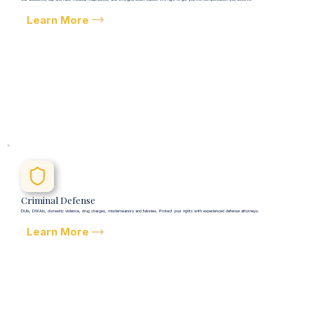
Learn More
Criminal Defense
DUIs, DWAIs, domestic violence, drug charges, misdemeanors and felonies. Protect your rights with experienced defense attorneys.
Learn More