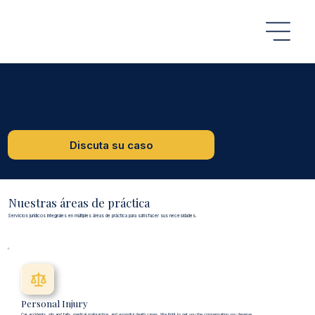
Southglenn, CO 80122
Abogados de Southglenn
Los residentes del área de Southglenn en Centennial confían en Fuentes & Esquivel para una representación legal experimentada en lesiones personales, defensa penal
y asuntos de inmigración.
Sirviendo a Southglenn y áreas circundantes en el condado de Arapahoe
Discuta su caso
Nuestras áreas de práctica
Servicios jurídicos integrales en múltiples áreas de práctica para satisfacer sus necesidades.
Personal Injury
Car accidents, slip and falls, medical malpractice, and wrongful death cases. We fight to get you the compensation you deserve.