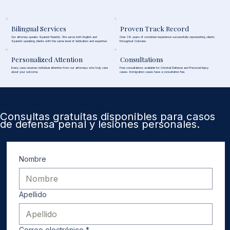
Bilingual Services
Proven Track Record
Our attorney speaks Spanish fluently. We serve both English and
Over 38 years of combined experience successfully representing clients
Spanish-speaking clients with the same level of dedication and expertise.
throughout Colorado.
Personalized Attention
Consultations
Every case receives individual attention from our attorneys who truly care
Free consultations available for Criminal Defense and Personal Injury
about your outcome.
cases. Immigration cases have a consultation fee.
¿Listo para discutir su caso?
Programe una consulta con uno de nuestros abogados experimentados hoy.
Consultas gratuitas disponibles para casos
de defensa penal y lesiones personales.
Nombre
Apellido
Correo electrónico
*